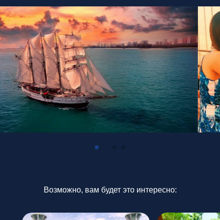
+65 8983 8233
Адрес
138 Robinson Road, #06-02,
Oxley Tower, Singapore 068906
T&C
Privacy Policy
RSBU Global Travel ⓒ
2026
Возможно, вам будет это интересно: