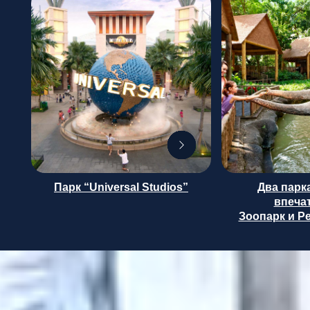
Парк “Universal Studios”
Два парк
впеча
Зоопарк и Р