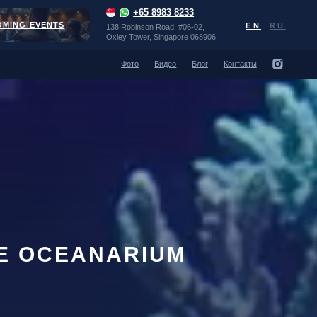
+65 8983 8233
EN
RU
138 Robinson Road, #06-02,
Oxley Tower, Singapore 068906
Фото
Видео
Блог
Контакты
RE OCEANARIUM