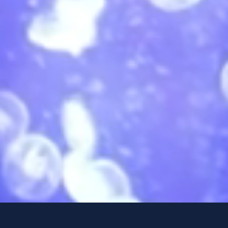
ad, #06-02,
apore 068906
RSBU Global Travel ⓒ
Privacy Policy
T&C
2026