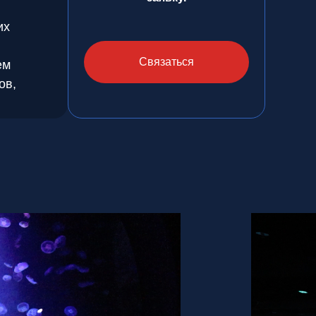
их
Связаться
ем
ов,