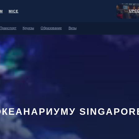
UPCOMING EVENTS
E
Круизы
Образование
Визы
 ОКЕАНАРИУМУ SINGAPO